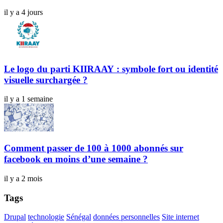
il y a 4 jours
Le logo du parti KIIRAAY : symbole fort ou identité
visuelle surchargée ?
il y a 1 semaine
Comment passer de 100 à 1000 abonnés sur
facebook en moins d’une semaine ?
il y a 2 mois
Tags
Drupal
technologie
Sénégal
données personnelles
Site internet