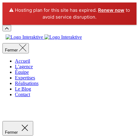
⚠️ Hosting plan for this site has expired.
Renew now
to
avoid service disruption.
Fermer
Accueil
L’agence
Équipe
Expertises
Réalisations
Le Blog
Contact
Recevoir un devis
Recevoir un devis
Fermer