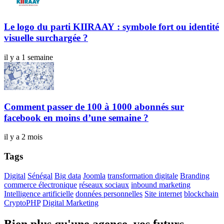
Le logo du parti KIIRAAY : symbole fort ou identité
visuelle surchargée ?
il y a 1 semaine
Comment passer de 100 à 1000 abonnés sur
facebook en moins d’une semaine ?
il y a 2 mois
Tags
Digital
Sénégal
Big data
Joomla
transformation digitale
Branding
commerce électronique
réseaux sociaux
inbound marketing
Intelligence artificielle
données personnelles
Site internet
blockchain
CryptoPHP
Digital Marketing
Bien plus qu'une agence, vos futurs