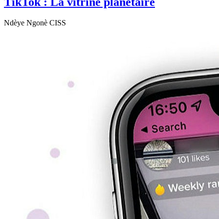
TikTok : La vitrine planétaire
Ndèye Ngonè CISS