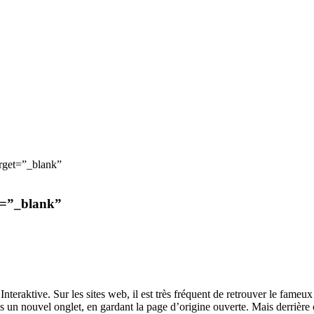
Recevoir un devis
Recevoir un devis
arget=”_blank”
et=”_blank”
raktive. Sur les sites web, il est très fréquent de retrouver le fameux a
ans un nouvel onglet, en gardant la page d’origine ouverte. Mais derrière