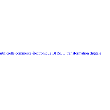
rtificielle
commerce électronique
BHSEO
transformation digitale