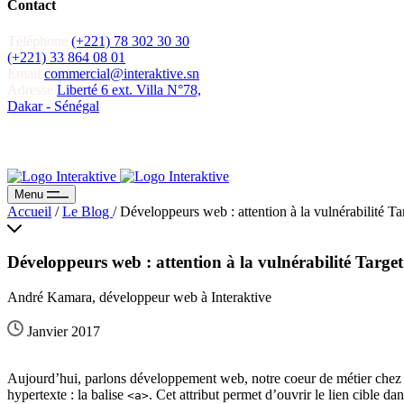
Contact
Téléphone
(+221) 78 302 30 30
(+221) 33 864 08 01
Email
commercial@interaktive.sn
Adresse
Liberté 6 ext. Villa N°78,
Dakar - Sénégal
Menu
Accueil
/
Le Blog
/
Développeurs web : attention à la vulnérabilité T
Développeurs web : attention à la vulnérabilité Targ
André Kamara, développeur web à Interaktive
Janvier 2017
Aujourd’hui, parlons développement web, notre coeur de métier chez Inte
hypertexte : la balise
. Cet attribut permet d’ouvrir le lien cible d
<a>