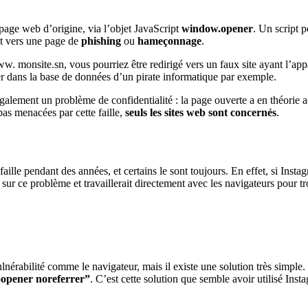
page web d’origine, via l’objet JavaScript
window.opener
. Un script 
ent vers une page de
phishing
ou
hameçonnage
.
www. monsite.sn, vous pourriez être redirigé vers un faux site ayant l’ap
er dans la base de données d’un pirate informatique par exemple.
 également un problème de confidentialité : la page ouverte a en théorie 
pas menacées par cette faille,
seuls les sites web sont concernés
.
e faille pendant des années, et certains le sont toujours. En effet, si I
r ce problème et travaillerait directement avec les navigateurs pour tro
lnérabilité comme le navigateur, mais il existe une solution très simple. 
opener noreferrer”
. C’est cette solution que semble avoir utilisé Ins