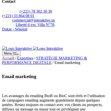
Contact
Téléphone
(+221) 78 302 30 30
(+221) 33 864 08 01
Email
commercial@interaktive.sn
Adresse
Liberté 6 ext. Villa N°78,
Dakar - Sénégal
Recevoir un devis
Recevoir un devis
Menu
Accueil
/
Expertises
/
STRATÉGIE MARKETING &
PERFORMANCE DIGITALE
/
Email marketing
Email marketing
Les avantages du emailing BtoB ou BtoC sont réels et l’utilisation
de campagnes emailing augmente grandement depuis quelques
années. Restez toujours en contact avec vos clients ou prospects,
diffusez un message en masse tout en privilégiant une