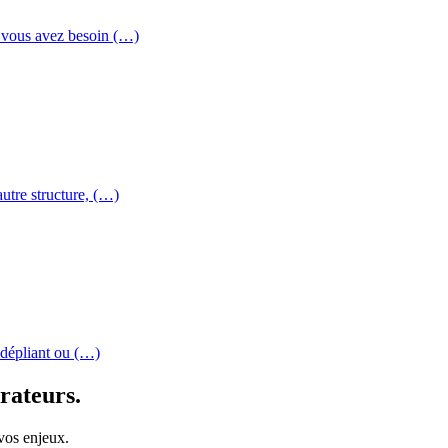
u vous avez besoin (…)
autre structure, (…)
e dépliant ou (…)
rateurs.
 vos enjeux.