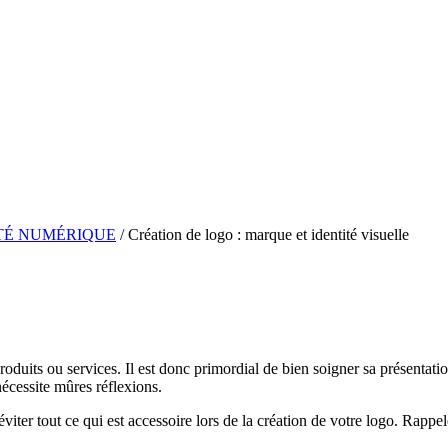
Recevoir un devis
Recevoir un devis
TÉ NUMÉRIQUE
/
Création de logo : marque et identité visuelle
roduits ou services. Il est donc primordial de bien soigner sa présentat
écessite mûres réflexions.
out éviter tout ce qui est accessoire lors de la création de votre logo. Ra