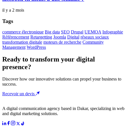
il y a 2 mois
Tags
commerce électronique
Big data
SEO
Drupal
UEMOA
Infographie
Référencement
Retargetting
Joomla
Digital
réseaux sociaux
transformation digitale
moteurs de recherche
Community
Management
WordPress
Ready to transform your digital
presence?
Discover how our innovative solutions can propel your business to
success.
Recevoir un devis
A digital communication agency based in Dakar, specializing in web
and digital marketing solutions.