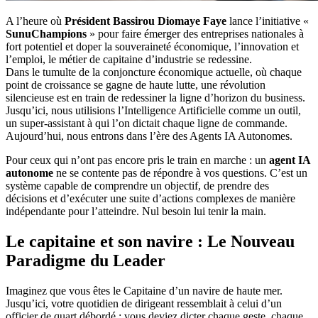
A l’heure où
Président Bassirou Diomaye Faye
lance l’initiative «
SunuChampions
» pour faire émerger des entreprises nationales à
fort potentiel et doper la souveraineté économique, l’innovation et
l’emploi, le métier de capitaine d’industrie se redessine.
Dans le tumulte de la conjoncture économique actuelle, où chaque
point de croissance se gagne de haute lutte, une révolution
silencieuse est en train de redessiner la ligne d’horizon du business.
Jusqu’ici, nous utilisions l’Intelligence Artificielle comme un outil,
un super-assistant à qui l’on dictait chaque ligne de commande.
Aujourd’hui, nous entrons dans l’ère des Agents IA Autonomes.
Pour ceux qui n’ont pas encore pris le train en marche : un
agent IA
autonome
ne se contente pas de répondre à vos questions. C’est un
système capable de comprendre un objectif, de prendre des
décisions et d’exécuter une suite d’actions complexes de manière
indépendante pour l’atteindre. Nul besoin lui tenir la main.
Le capitaine et son navire : Le Nouveau
Paradigme du Leader
Imaginez que vous êtes le Capitaine d’un navire de haute mer.
Jusqu’ici, votre quotidien de dirigeant ressemblait à celui d’un
officier de quart débordé : vous deviez dicter chaque geste, chaque