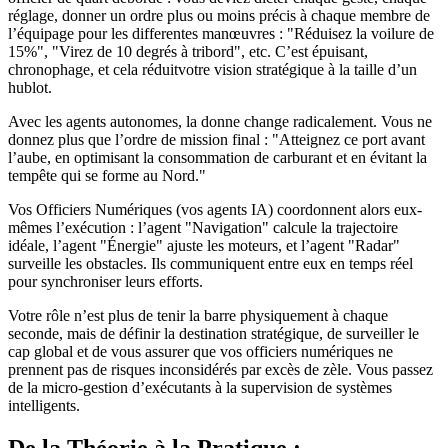
réglage, donner un ordre plus ou moins précis à chaque membre de
l’équipage pour les differentes manœuvres : "Réduisez la voilure de
15%", "Virez de 10 degrés à tribord", etc. C’est épuisant,
chronophage, et cela réduitvotre vision stratégique à la taille d’un
hublot.
Avec les agents autonomes, la donne change radicalement. Vous ne
donnez plus que l’ordre de mission final : "Atteignez ce port avant
l’aube, en optimisant la consommation de carburant et en évitant la
tempête qui se forme au Nord."
Vos Officiers Numériques (vos agents IA) coordonnent alors eux-
mêmes l’exécution : l’agent "Navigation" calcule la trajectoire
idéale, l’agent "Énergie" ajuste les moteurs, et l’agent "Radar"
surveille les obstacles. Ils communiquent entre eux en temps réel
pour synchroniser leurs efforts.
Votre rôle n’est plus de tenir la barre physiquement à chaque
seconde, mais de définir la destination stratégique, de surveiller le
cap global et de vous assurer que vos officiers numériques ne
prennent pas de risques inconsidérés par excès de zèle. Vous passez
de la micro-gestion d’exécutants à la supervision de systèmes
intelligents.
De la Théorie à la Pratique :