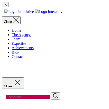
Close
Home
The Agency
Team
Expertise
Achievements
Blog
Contact
Recevoir un devis
Recevoir un devis
Close